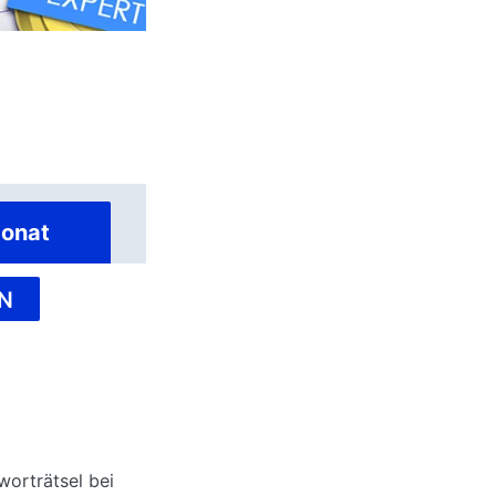
onat
N
worträtsel bei