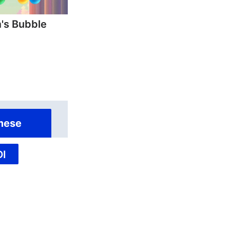
's Bubble
mese
I