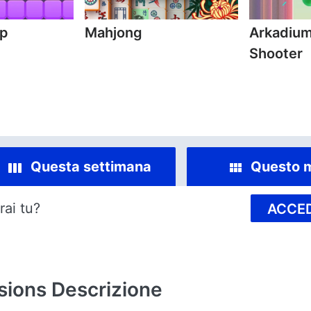
mp
Mahjong
Arkadium
Shooter
Questa settimana
Questo 
rai tu?
ACCED
sions
Descrizione