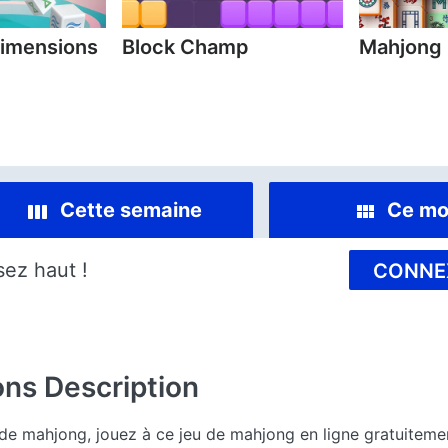
imensions
Block Champ
Mahjong
Cette semaine
Ce mo
sez haut !
CONNE
ons
Description
de mahjong, jouez à ce jeu de mahjong en ligne gratuitemen