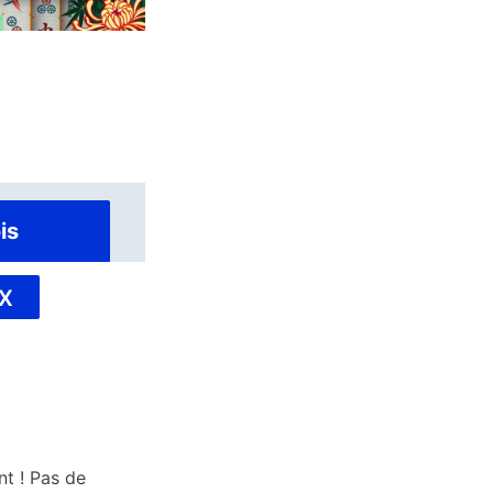
is
X
t ! Pas de