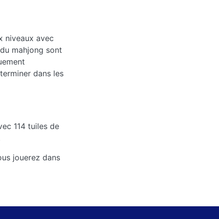
ux niveaux avec
s du mahjong sont
quement
 terminer dans les
vec 114 tuiles de
.
vous jouerez dans